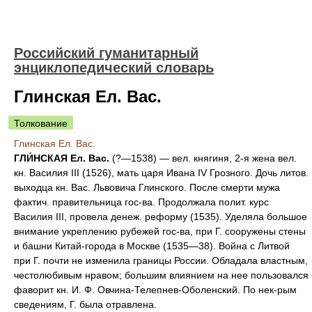
Российский гуманитарный
энциклопедический словарь
Глинская Ел. Вас.
Толкование
Глинская Ел. Вас.
ГЛИ́НСКАЯ Ел. Вас.
(?—1538) — вел. княгиня, 2-я жена вел.
кн. Василия III (1526), мать царя Ивана IV Грозного. Дочь литов.
выходца кн. Вас. Львовича Глинского. После смерти мужа
фактич. правительница гос-ва. Продолжала полит. курс
Василия III, провела денеж. реформу (1535). Уделяла большое
внимание укреплению рубежей гос-ва, при Г. сооружены стены
и башни Китай-города в Москве (1535—38). Война с Литвой
при Г. почти не изменила границы России. Обладала властным,
честолюбивым нравом; большим влиянием на нее пользовался
фаворит кн. И. Ф. Овчина-Телепнев-Оболенский. По нек-рым
сведениям, Г. была отравлена.