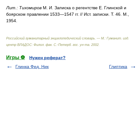
Лит.:
Тихомиров
М. И. Записка о регентстве Е. Глинской и
боярском правлении 1533—1547 гг. // Ист. записки. Т. 46. М.,
1954.
Российский гуманитарный энциклопедический словарь. — М.: Гуманит. изд.
центр ВЛАДОС: Филол. фак. С.-Петерб. гос. ун-та
.
2002
.
Игры ⚽
Нужен реферат?
Глинка Фед. Ник
Глиптика